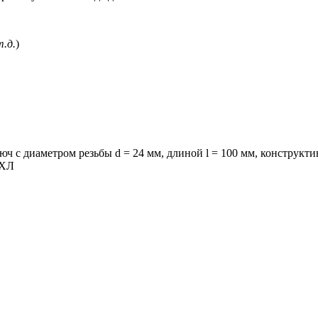
т.д.
)
ч с диаметром резьбы d = 24 мм, длиной l = 100 мм, конструкт
 ХЛ