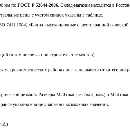
80 мм
по
ГОСТ Р 52644-2006
. Склад-магазин находится в Росто
ктуальные цены с учетом скидок указаны в таблице.
ISO 7411:1984) «Болты высокопрочные с шестигранной головкой
кций (в том числе — при строительстве мостов);
ех макроклиматических районах вне зависимости от категории 
ческой резьбой. Размеры М20 (шаг резьбы 2,5мм.) и М24 (шаг р
райсе указаны в виде диапазона возможных значений.
т.д.
)