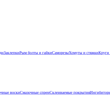
ди
Заклепки
Рым болты и гайки
Саморезы
Хомуты и стяжки
Круги 
очные воски
Смазочные спреи
Склеиваемые покрытия
Ингибиторы