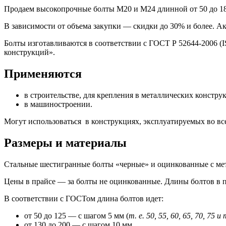
Продаем
высокопрочные болты М20 и М24 длинной от 50 до 1
В зависимости от объема закупки —
скидки до 30% и более
. А
Болты изготавливаются в соответствии с ГОСТ Р 52644-2006 (
конструкций».
Применяются
в строительстве, для крепления в металлических констру
в машиностроении.
Могут использоваться в конструкциях, эксплуатируемых во вс
Размеры и материалы
Стальные шестигранные болты «черные» и оцинкованные с метри
Цены в прайсе — за болты не оцинкованные. Длины болтов в п
В соответствии с ГОСТом
длина болтов
идет:
от 50 до 125 — с шагом 5 мм (
т. е. 50, 55, 60, 65, 70, 75 и 
от 130 до 200 — с шагом 10 мм