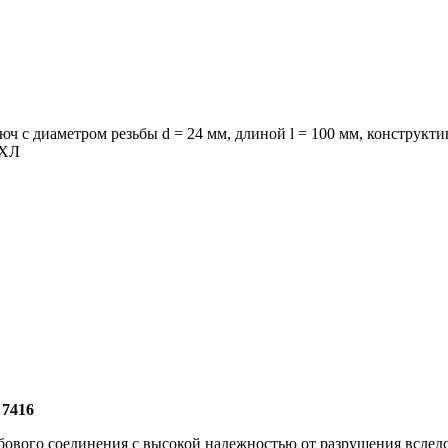
ч с диаметром резьбы d = 24 мм, длиной l = 100 мм, конструкт
 ХЛ
 7416
ьбового соединения с высокой надежностью от разрушения вслед