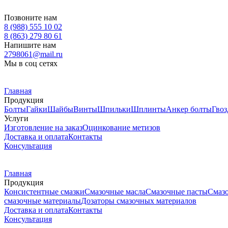
Позвоните нам
8 (988) 555 10 02
8 (863) 279 80 61
Напишите нам
2798061@mail.ru
Мы в соц сетях
Главная
Продукция
Болты
Гайки
Шайбы
Винты
Шпильки
Шплинты
Анкер болты
Гвоз
Услуги
Изготовление на заказ
Оцинкование метизов
Доставка и оплата
Контакты
Консультация
Главная
Продукция
Консистентные смазки
Смазочные масла
Смазочные пасты
Смаз
смазочные материалы
Дозаторы смазочных материалов
Доставка и оплата
Контакты
Консультация