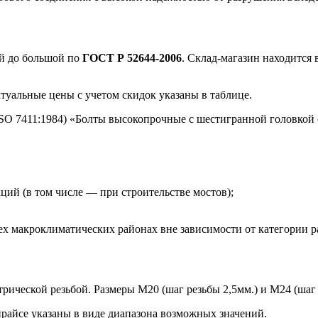
й до большой
по
ГОСТ Р 52644-2006
. Склад-магазин находится 
ктуальные цены с учетом скидок указаны в таблице.
ISO 7411:1984) «Болты высокопрочные с шестигранной головкой
кций (в том числе — при строительстве мостов);
ех макроклиматических районах вне зависимости от категории 
ческой резьбой. Размеры М20 (шаг резьбы 2,5мм.) и М24 (шаг р
райсе указаны в виде диапазона возможных значений.