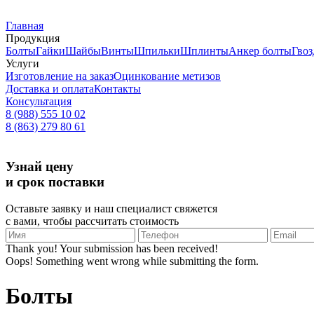
Главная
Продукция
Болты
Гайки
Шайбы
Винты
Шпильки
Шплинты
Анкер болты
Гвоз
Услуги
Изготовление на заказ
Оцинкование метизов
Доставка и оплата
Контакты
Консультация
8 (988) 555 10 02
8 (863) 279 80 61
Узнай цену
и срок поставки
Оставьте заявку и наш специалист свяжется
с вами, чтобы рассчитать стоимость
Thank you! Your submission has been received!
Oops! Something went wrong while submitting the form.
Болты