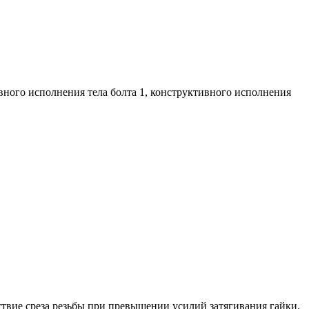
ивного исполнения тела болта 1, конструктивного исполнения
ствие среза резьбы при превышении усилий затягивания гайки.