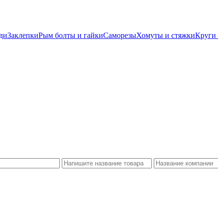
ди
Заклепки
Рым болты и гайки
Саморезы
Хомуты и стяжки
Круги 