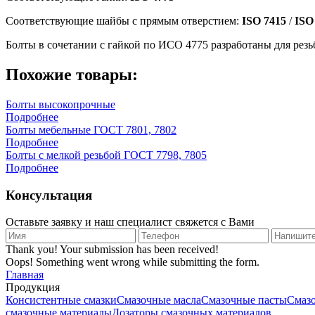
Соответствующие шайбы с прямым отверстием:
ISO 7415
/
ISO
Болты в сочетании с гайкой по ИСО 4775 разработаны для рез
Похожие товары:
Болты высокопрочные
Подробнее
Болты мебельные ГОСТ 7801, 7802
Подробнее
Болты с мелкой резьбой ГОСТ 7798, 7805
Подробнее
Консультация
Оставьте заявку и наш специалист свяжется с Вами
Thank you! Your submission has been received!
Oops! Something went wrong while submitting the form.
Главная
Продукция
Консистентные смазки
Смазочные масла
Смазочные пасты
Смаз
смазочные материалы
Дозаторы смазочных материалов