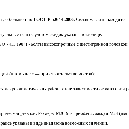
й до большой
по
ГОСТ Р 52644-2006
. Склад-магазин находится 
ктуальные цены с учетом скидок указаны в таблице.
ISO 7411:1984) «Болты высокопрочные с шестигранной головкой
кций (в том числе — при строительстве мостов);
ех макроклиматических районах вне зависимости от категории 
ческой резьбой. Размеры М20 (шаг резьбы 2,5мм.) и М24 (шаг р
райсе указаны в виде диапазона возможных значений.