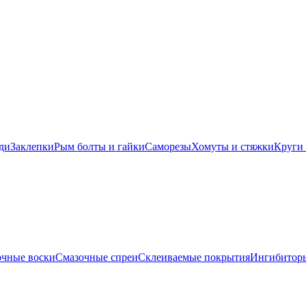
ди
Заклепки
Рым болты и гайки
Саморезы
Хомуты и стяжки
Круги 
очные воски
Смазочные спреи
Склеиваемые покрытия
Ингибиторы