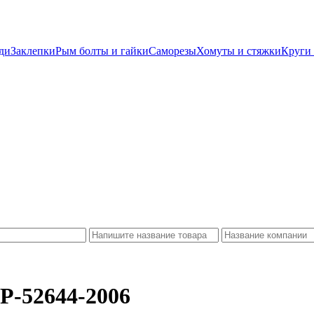
ди
Заклепки
Рым болты и гайки
Саморезы
Хомуты и стяжки
Круги 
-52644-2006