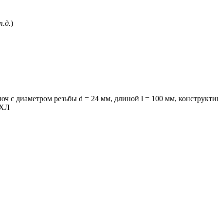
т.д.
)
ч с диаметром резьбы d = 24 мм, длиной l = 100 мм, конструкт
 ХЛ