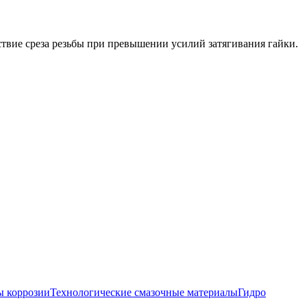
ствие среза резьбы при превышении усилий затягивания гайки.
 коррозии
Технологические смазочные материалы
Гидро