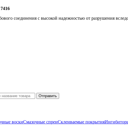
 7416
ьбового соединения с высокой надежностью от разрушения вслед
очные воски
Смазочные спреи
Склеиваемые покрытия
Ингибиторы