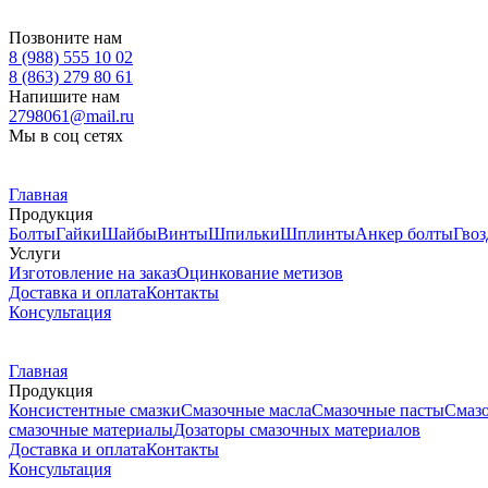
Позвоните нам
8 (988) 555 10 02
8 (863) 279 80 61
Напишите нам
2798061@mail.ru
Мы в соц сетях
Главная
Продукция
Болты
Гайки
Шайбы
Винты
Шпильки
Шплинты
Анкер болты
Гвоз
Услуги
Изготовление на заказ
Оцинкование метизов
Доставка и оплата
Контакты
Консультация
Главная
Продукция
Консистентные смазки
Смазочные масла
Смазочные пасты
Смаз
смазочные материалы
Дозаторы смазочных материалов
Доставка и оплата
Контакты
Консультация