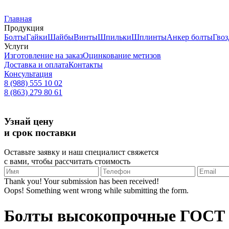
Главная
Продукция
Болты
Гайки
Шайбы
Винты
Шпильки
Шплинты
Анкер болты
Гвоз
Услуги
Изготовление на заказ
Оцинкование метизов
Доставка и оплата
Контакты
Консультация
8 (988) 555 10 02
8 (863) 279 80 61
Узнай цену
и срок поставки
Оставьте заявку и наш специалист свяжется
с вами, чтобы рассчитать стоимость
Thank you! Your submission has been received!
Oops! Something went wrong while submitting the form.
Болты высокопрочные ГОСТ Р