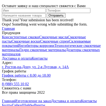
Оставьте заявку и наш специалист свяжется с Вами
Thank you! Your submission has been received!
Oops! Something went wrong while submitting the form.
Главная
Продукция
Консистентные смазки
Смазочные масла
Смазочные
пасты
Смазочные воски
Смазочные спреи
Склеиваемые
покрытия
Ингибиторы коррозии
Технологические смазочные
материалы
Гидро смазочные материалы
Дозаторы смазочных
материалов
Доставка и оплата
Контакты
Адрес:
г. Ростов-на-Дону, ул. 2-я Луговая, д. 14А
График работы
График работы с 8.00 до 18.00
Телефон:
8 (988) 555 10 02
Cвяжитесь с нами
Все права защищены 2022
Главная
Изготовление на заказ
Доставка и оплата
Контакты
Болты
Гайки
Шайбы
Винты