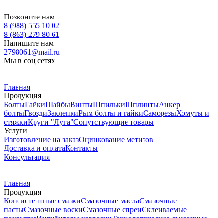
Позвоните нам
8 (988) 555 10 02
8 (863) 279 80 61
Напишите нам
2798061@mail.ru
Мы в соц сетях
Главная
Продукция
Болты
Гайки
Шайбы
Винты
Шпильки
Шплинты
Анкер
болты
Гвозди
Заклепки
Рым болты и гайки
Саморезы
Хомуты и
стяжки
Круги "Луга"
Сопутствующие товары
Услуги
Изготовление на заказ
Оцинкование метизов
Доставка и оплата
Контакты
Консультация
Главная
Продукция
Консистентные смазки
Смазочные масла
Смазочные
пасты
Смазочные воски
Смазочные спреи
Склеиваемые