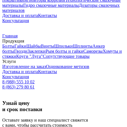
покрытия
Ингибиторы коррозии
Технологические смазочные
материалы
Гидро смазочные материалы
Дозаторы смазочных
материалов
Доставка и оплата
Контакты
Консультация
Главная
Продукция
Болты
Гайки
Шайбы
Винты
Шпильки
Шплинты
Анкер
болты
Гвозди
Заклепки
Рым болты и гайки
Саморезы
Хомуты и
стяжки
Круги "Луга"
Сопутствующие товары
Услуги
Изготовление на заказ
Оцинкование метизов
Доставка и оплата
Контакты
Консультация
8 (988) 555 10 02
8 (863) 279 80 61
Узнай цену
и срок поставки
Оставьте заявку и наш специалист свяжется
с вами, чтобы рассчитать стоимость