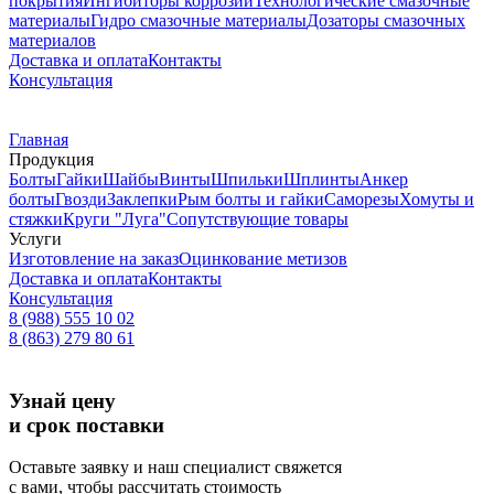
покрытия
Ингибиторы коррозии
Технологические смазочные
материалы
Гидро смазочные материалы
Дозаторы смазочных
материалов
Доставка и оплата
Контакты
Консультация
Главная
Продукция
Болты
Гайки
Шайбы
Винты
Шпильки
Шплинты
Анкер
болты
Гвозди
Заклепки
Рым болты и гайки
Саморезы
Хомуты и
стяжки
Круги "Луга"
Сопутствующие товары
Услуги
Изготовление на заказ
Оцинкование метизов
Доставка и оплата
Контакты
Консультация
8 (988) 555 10 02
8 (863) 279 80 61
Узнай цену
и срок поставки
Оставьте заявку и наш специалист свяжется
с вами, чтобы рассчитать стоимость