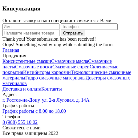
Консультация
Оставьте заявку и наш специалист свяжется с Вами
Thank you! Your submission has been received!
Oops! Something went wrong while submitting the form.
Главная
Продукция
Консистентные смазки
Смазочные масла
Смазочные
пасты
Смазочные воски
Смазочные спреи
Склеиваемые
покрытия
Ингибиторы коррозии
Технологические смазочные
материалы
Гидро смазочные материалы
Дозаторы смазочных
материалов
Доставка и оплата
Контакты
Адрес:
г. Ростов-на-Дону, ул. 2-я Луговая, д. 14А
График работы
График работы с 8.00 до 18.00
Телефон:
8 (988) 555 10 02
Cвяжитесь с нами
Все права защищены 2022