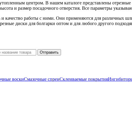
с утопленным центром. В нашем каталоге представлены отрезны
высота и размер посадочного отверстия. Все параметры указыва
 и качество работы с ними. Они применяются для различных шли
резные диски для болгарки оптом и для любого другого подходя
очные воски
Смазочные спреи
Склеиваемые покрытия
Ингибиторы