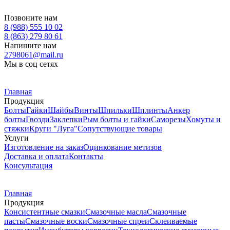
Позвоните нам
8 (988) 555 10 02
8 (863) 279 80 61
Напишите нам
2798061@mail.ru
Мы в соц сетях
Главная
Продукция
Болты
Гайки
Шайбы
Винты
Шпильки
Шплинты
Анкер
болты
Гвозди
Заклепки
Рым болты и гайки
Саморезы
Хомуты и
стяжки
Круги "Луга"
Сопутствующие товары
Услуги
Изготовление на заказ
Оцинкование метизов
Доставка и оплата
Контакты
Консультация
Главная
Продукция
Консистентные смазки
Смазочные масла
Смазочные
пасты
Смазочные воски
Смазочные спреи
Склеиваемые