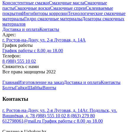
Консистентные смазки
Смазочные масла
Смазочные
пасты
Смазочные воски
Смазочные спреи
Склеиваемые
покрытия
Ингибиторы коррозии
Технологические смазочные
материалы
Гидро смазочные материалы
Дозаторы смазочных
материалов
Доставка и оплата
Контакты
Адрес:
г. Ростов-на-Дону, ул. 2-я Луговая, д. 14А
График работы
График работы с 8.00 до 18.00
Телефон:
8 (988) 555 10 02
Cвяжитесь с нами
Все права защищены 2022
Главная
Изготовление на заказ
Доставка и оплата
Контакты
Болты
Гайки
Шайбы
Винты
Контакты
г. Ростов-на-Дону, ул. 2-я Луговая, д. 14А
г. Подольск, ул.
Вишнёвая, д. 7
8 (988) 555 10 02
8 (863) 279 80
61
2798061@mail.ru
График работы с 8.00 до 18.00
Сделано в Ushakov.bz