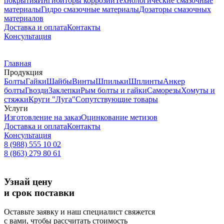
покрытия
Ингибиторы коррозии
Технологические смазочные
материалы
Гидро смазочные материалы
Дозаторы смазочных
материалов
Доставка и оплата
Контакты
Консультация
Главная
Продукция
Болты
Гайки
Шайбы
Винты
Шпильки
Шплинты
Анкер
болты
Гвозди
Заклепки
Рым болты и гайки
Саморезы
Хомуты и
стяжки
Круги "Луга"
Сопутствующие товары
Услуги
Изготовление на заказ
Оцинкование метизов
Доставка и оплата
Контакты
Консультация
8 (988) 555 10 02
8 (863) 279 80 61
Узнай цену
и срок поставки
Оставьте заявку и наш специалист свяжется
с вами, чтобы рассчитать стоимость