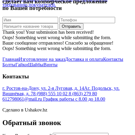
сделает вам коммерческое предложение
требованию покупателей.
по Вашей потребности
Thank you! Your submission has been received!
Oops! Something went wrong while submitting the form.
Ваше сообщение отправлено! Спасибо за обращение!
Oops! Something went wrong while submitting the form.
Главная
Изготовление на заказ
Доставка и оплата
Контакты
Болты
Гайки
Шайбы
Винты
Контакты
г. Ростов-на-Дону, ул. 2-я Луговая, д. 14А
г. Подольск, ул.
Вишнёвая, д. 7
8 (988) 555 10 02
8 (863) 279 80
61
2798061@mail.ru
График работы с 8.00 до 18.00
Сделано в Ushakov.bz
Обратный звонок