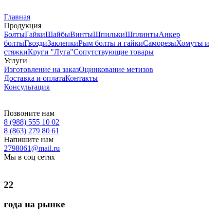
Главная
Продукция
Болты
Гайки
Шайбы
Винты
Шпильки
Шплинты
Анкер
болты
Гвозди
Заклепки
Рым болты и гайки
Саморезы
Хомуты и
стяжки
Круги "Луга"
Сопутствующие товары
Услуги
Изготовление на заказ
Оцинкование метизов
Доставка и оплата
Контакты
Консультация
Позвоните нам
8 (988) 555 10 02
8 (863) 279 80 61
Напишите нам
2798061@mail.ru
Мы в соц сетях
22
года на рынке