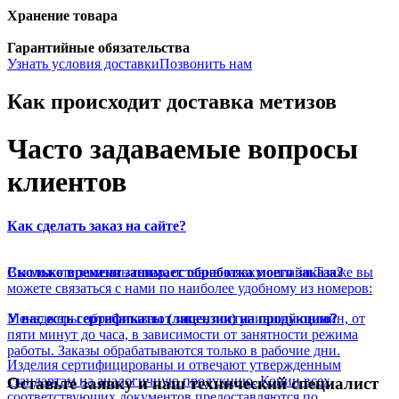
Хранение товара
Гарантийные обязательства
Узнать условия доставки
Позвонить нам
Как происходит доставка метизов
Часто задаваемые вопросы
клиентов
Как сделать заказ на сайте?
Вы можете заказать товар, оставив заявку онлайн.Также вы
Сколько времени занимает обработка моего заказа?
можете связаться с нами по наиболее удобному из номеров:
Менеджеры обрабатывают заказ, поступивший онлайн, от
У вас есть сертификаты (лицензии) на продукцию?
пяти минут до часа, в зависимости от занятности режима
работы. Заказы обрабатываются только в рабочие дни.
Изделия сертифицированы и отвечают утвержденным
стандартам на аналогичную продукцию. Копии всех
Оставьте заявку и наш технический специалист
соответствующих документов предоставляются по