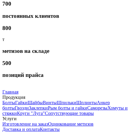
700
постоянных клиентов
800
т
метизов на складе
500
позиций прайса
Главная
Продукция
Болты
Гайки
Шайбы
Винты
Шпильки
Шплинты
Анкер
болты
Гвозди
Заклепки
Рым болты и гайки
Саморезы
Хомуты и
стяжки
Круги "Луга"
Сопутствующие товары
Услуги
Изготовление на заказ
Оцинкование метизов
Доставка и оплата
Контакты