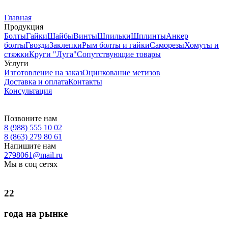
Главная
Продукция
Болты
Гайки
Шайбы
Винты
Шпильки
Шплинты
Анкер
болты
Гвозди
Заклепки
Рым болты и гайки
Саморезы
Хомуты и
стяжки
Круги "Луга"
Сопутствующие товары
Услуги
Изготовление на заказ
Оцинкование метизов
Доставка и оплата
Контакты
Консультация
Позвоните нам
8 (988) 555 10 02
8 (863) 279 80 61
Напишите нам
2798061@mail.ru
Мы в соц сетях
22
года на рынке