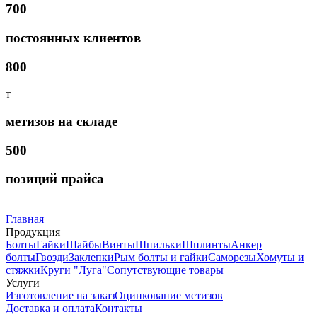
700
постоянных клиентов
800
т
метизов на складе
500
позиций прайса
Главная
Продукция
Болты
Гайки
Шайбы
Винты
Шпильки
Шплинты
Анкер
болты
Гвозди
Заклепки
Рым болты и гайки
Саморезы
Хомуты и
стяжки
Круги "Луга"
Сопутствующие товары
Услуги
Изготовление на заказ
Оцинкование метизов
Доставка и оплата
Контакты