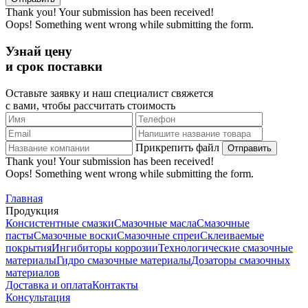
Thank you! Your submission has been received!
Oops! Something went wrong while submitting the form.
Узнай цену
и срок поставки
Оставьте заявку и наш специалист свяжется
с вами, чтобы рассчитать стоимость
Прикрепить файл
Thank you! Your submission has been received!
Oops! Something went wrong while submitting the form.
Главная
Продукция
Консистентные смазки
Смазочные масла
Смазочные
пасты
Смазочные воски
Смазочные спреи
Склеиваемые
покрытия
Ингибиторы коррозии
Технологические смазочные
материалы
Гидро смазочные материалы
Дозаторы смазочных
материалов
Доставка и оплата
Контакты
Консультация