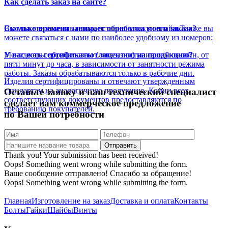
Как сделать заказ на сайте?
Вы можете заказать товар, оставив заявку онлайн.Также вы
Сколько времени занимает обработка моего заказа?
можете связаться с нами по наиболее удобному из номеров:
Менеджеры обрабатывают заказ, поступивший онлайн, от
У вас есть сертификаты (лицензии) на продукцию?
пяти минут до часа, в зависимости от занятности режима
работы. Заказы обрабатываются только в рабочие дни.
Изделия сертифицированы и отвечают утвержденным
стандартам на аналогичную продукцию. Копии всех
Оставьте заявку и наш технический специалист
соответствующих документов предоставляются по
сделает вам коммерческое предложение
требованию покупателей.
по Вашей потребности
Thank you! Your submission has been received!
Oops! Something went wrong while submitting the form.
Ваше сообщение отправлено! Спасибо за обращение!
Oops! Something went wrong while submitting the form.
Главная
Изготовление на заказ
Доставка и оплата
Контакты
Болты
Гайки
Шайбы
Винты