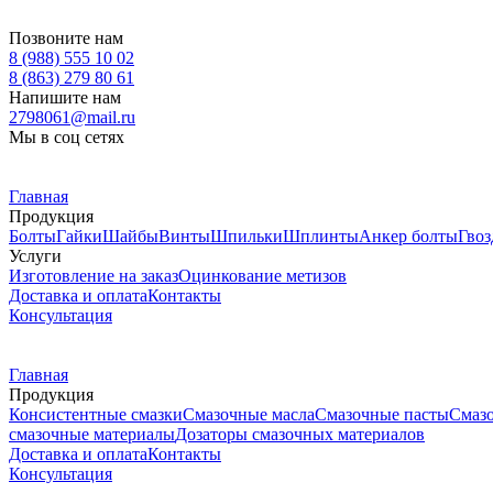
Позвоните нам
8 (988) 555 10 02
8 (863) 279 80 61
Напишите нам
2798061@mail.ru
Мы в соц сетях
Главная
Продукция
Болты
Гайки
Шайбы
Винты
Шпильки
Шплинты
Анкер болты
Гвоз
Услуги
Изготовление на заказ
Оцинкование метизов
Доставка и оплата
Контакты
Консультация
Главная
Продукция
Консистентные смазки
Смазочные масла
Смазочные пасты
Смаз
смазочные материалы
Дозаторы смазочных материалов
Доставка и оплата
Контакты
Консультация