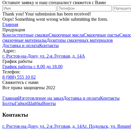
Оставьте заявку и наш специалист свяжется с Вами
Thank you! Your submission has been received!
Oops! Something went wrong while submitting the form.
Главная
Продукция
Консистентные смазки
Смазочные масла
Смазочные пасты
Смаз
смазочные материалы
Дозаторы смазочных материалов
Доставка и оплата
Контакты
Адрес:
г. Ростов-на-Дону, ул. 2-я Луговая, д. 14А
График работы
График работы с 8.00 до 18.00
Телефон:
8 (988) 555 10 02
Cвяжитесь с нами
Все права защищены 2022
Главная
Изготовление на заказ
Доставка и оплата
Контакты
Болты
Гайки
Шайбы
Винты
Контакты
г. Ростов-на-Дону, ул. 2-я Луговая, д. 14А
г. Подольск, ул. Вишнё