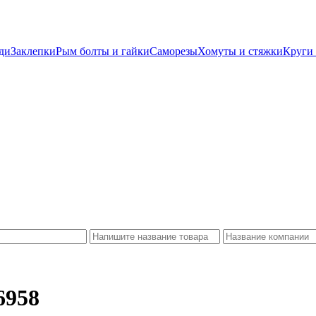
ди
Заклепки
Рым болты и гайки
Саморезы
Хомуты и стяжки
Круги 
6958