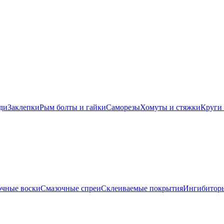
ди
Заклепки
Рым болты и гайки
Саморезы
Хомуты и стяжки
Круги 
очные воски
Смазочные спреи
Склеиваемые покрытия
Ингибиторы