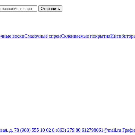
очные воски
Смазочные спреи
Склеиваемые покрытия
Ингибиторы
вая, д. 7
8 (988) 555 10 02
8 (863) 279 80 61
2798061@mail.ru
Графи