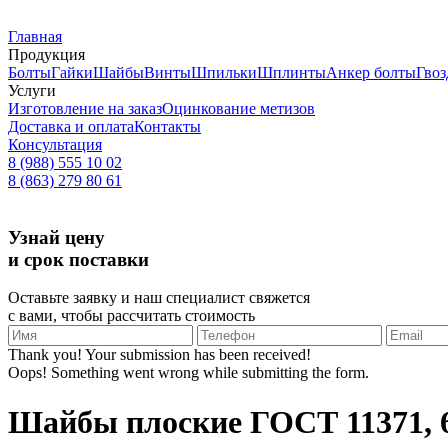
Главная
Продукция
Болты
Гайки
Шайбы
Винты
Шпильки
Шплинты
Анкер болты
Гвоз
Услуги
Изготовление на заказ
Оцинкование метизов
Доставка и оплата
Контакты
Консультация
8 (988) 555 10 02
8 (863) 279 80 61
Узнай цену
и срок поставки
Оставьте заявку и наш специалист свяжется
с вами, чтобы рассчитать стоимость
Thank you! Your submission has been received!
Oops! Something went wrong while submitting the form.
Шайбы плоские ГОСТ 11371, 